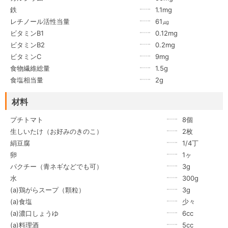
鉄
1.1mg
レチノール活性当量
61㎍
ビタミンB1
0.12mg
ビタミンB2
0.2mg
ビタミンC
9mg
食物繊維総量
1.5g
食塩相当量
2g
材料
プチトマト
8個
生しいたけ（お好みのきのこ）
2枚
絹豆腐
1/4丁
卵
1ヶ
パクチー（青ネギなどでも可）
3g
水
300g
(a)鶏がらスープ（顆粒）
3g
(a)食塩
少々
(a)濃口しょうゆ
6cc
(a)料理酒
5cc