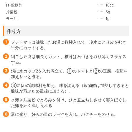
(a)穀物酢
18cc
片栗粉
5g
ラー油
1g
作り方
1
プチトマトは沸騰したお湯に数秒入れて、冷水にとり皮をむき
半分にカットする。
2
絹ごし豆腐は細長くカット、椎茸は石づきを取り薄くスライス
する。
3
鍋に水カップ2を入れ煮立て、①のトマトと②の豆腐、椎茸を
加えサッと煮る。
4
③に(a)の調味料を加え、味を調える（穀物酢は加熱しすぎると
酸味が飛ぶため最後に加える）。
5
水溶き片栗粉でとろみを付け、ひと煮立ちしさせて溶きほぐし
た卵を細く流し入れる。
6
器に盛り、好みの量のラー油を入れ、パクチーをのせる。