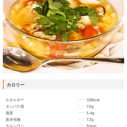
カロリー
エネルギー
109kcal
タンパク質
7.6g
脂質
5.4g
炭水化物
7.3g
カルシウム
50mg